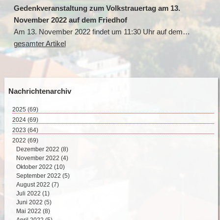
Gedenkveranstaltung zum Volkstrauertag am 13.
November 2022 auf dem Friedhof
Am 13. November 2022 findet um 11:30 Uhr auf dem…
gesamter Artikel
Nachrichtenarchiv
2025
(69)
August 2025 (2)
2024
(69)
Juli 2025 (9)
Dezember 2024 (2)
2023
(64)
Juni 2025 (8)
November 2024 (11)
Dezember 2023 (2)
2022
(69)
Mai 2025 (17)
Oktober 2024 (7)
November 2023 (8)
Dezember 2022 (8)
April 2025 (15)
September 2024 (4)
Oktober 2023 (4)
November 2022 (4)
März 2025 (12)
August 2024 (4)
September 2023 (4)
Oktober 2022 (10)
Februar 2025 (6)
Juli 2024 (4)
August 2023 (6)
September 2022 (5)
Juni 2024 (5)
Juli 2023 (5)
August 2022 (7)
Mai 2024 (10)
Juni 2023 (1)
Juli 2022 (1)
April 2024 (8)
Mai 2023 (6)
Juni 2022 (5)
März 2024 (8)
April 2023 (7)
Mai 2022 (8)
Februar 2024 (2)
März 2023 (5)