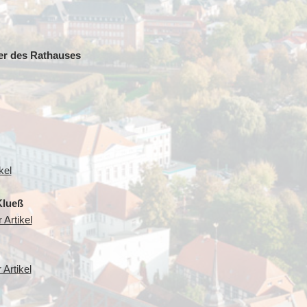
yer des Rathauses
kel
Klueß
 Artikel
Artikel